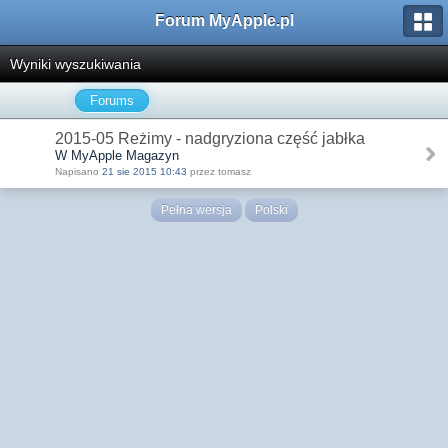
Forum MyApple.pl
Wyniki wyszukiwania
Forums
2015-05 Reżimy - nadgryziona część jabłka
W MyApple Magazyn
Napisano
21 sie 2015 10:43
przez tomasz
Pełna wersja
Polski