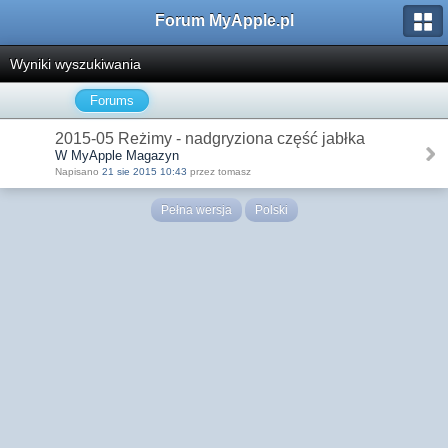
Forum MyApple.pl
Wyniki wyszukiwania
Forums
2015-05 Reżimy - nadgryziona część jabłka
W MyApple Magazyn
Napisano
21 sie 2015 10:43
przez tomasz
Pełna wersja
Polski