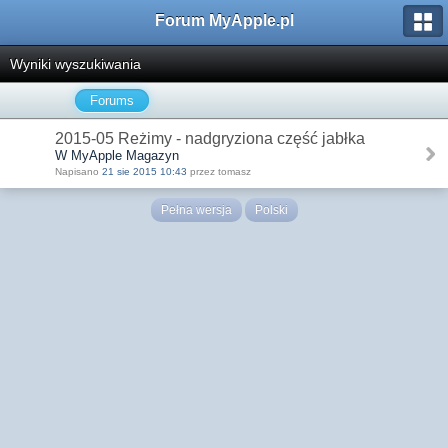
Forum MyApple.pl
Wyniki wyszukiwania
Forums
2015-05 Reżimy - nadgryziona część jabłka
W MyApple Magazyn
Napisano
21 sie 2015 10:43
przez tomasz
Pełna wersja
Polski