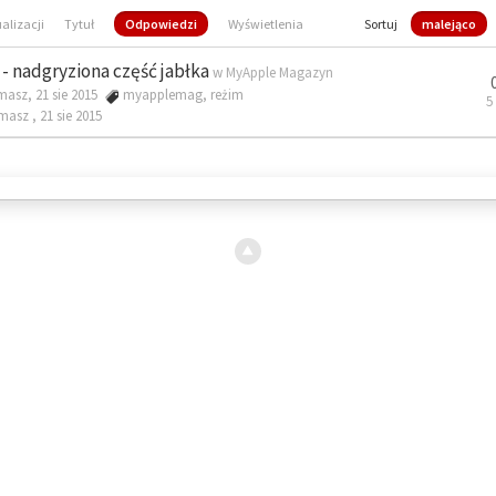
ualizacji
Tytuł
Odpowiedzi
Wyświetlenia
Sortuj
malejąco
- nadgryziona część jabłka
w
MyApple Magazyn
masz, 21 sie 2015
myapplemag
,
reżim
5
omasz ,
21 sie 2015