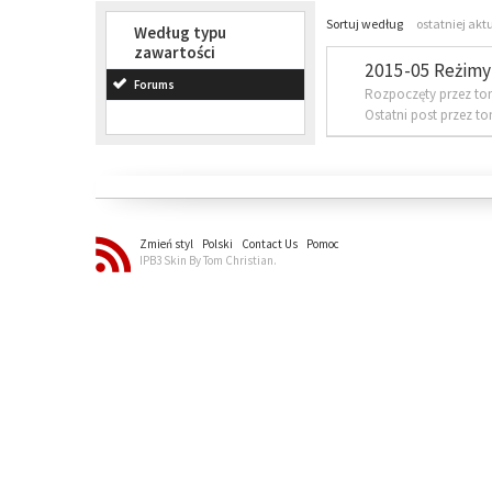
Sortuj według
ostatniej akt
Według typu
zawartości
2015-05 Reżimy 
Forums
Rozpoczęty przez to
Ostatni post przez t
Zmień styl
Polski
Contact Us
Pomoc
IPB3 Skin By Tom Christian.