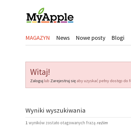
MAGAZYN
News
Nowe posty
Blogi
Witaj!
Zaloguj
lub
Zarejestruj się
aby uzyskać pełny dostęp do f
Wyniki wyszukiwania
1
wyników zostało otagowanych frazą
reżim