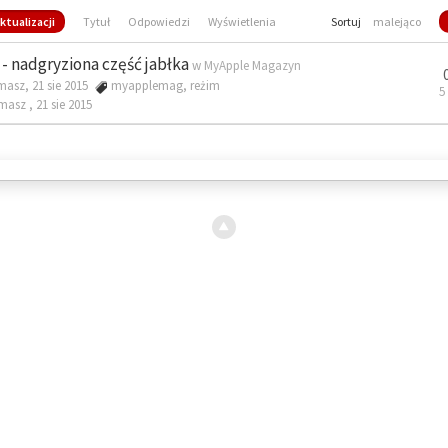
ktualizacji
Tytuł
Odpowiedzi
Wyświetlenia
Sortuj
malejąco
- nadgryziona część jabłka
w
MyApple Magazyn
masz, 21 sie 2015
myapplemag
,
reżim
5
omasz ,
21 sie 2015