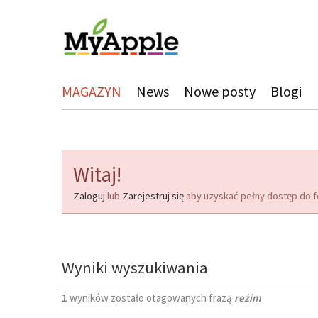
MAGAZYN
News
Nowe posty
Blogi
Witaj!
Zaloguj
lub
Zarejestruj się
aby uzyskać pełny dostęp do f
Wyniki wyszukiwania
1
wyników zostało otagowanych frazą
reżim