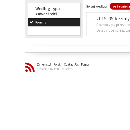
Sortuj według
ostatniej a
Według typu
zawartości
2015-05 Reżimy 
Forums
Rozpoczęty przez to
Ostatni post przez t
Zmień styl
Polski
Contact Us
Pomoc
IPB3 Skin By Tom Christian.