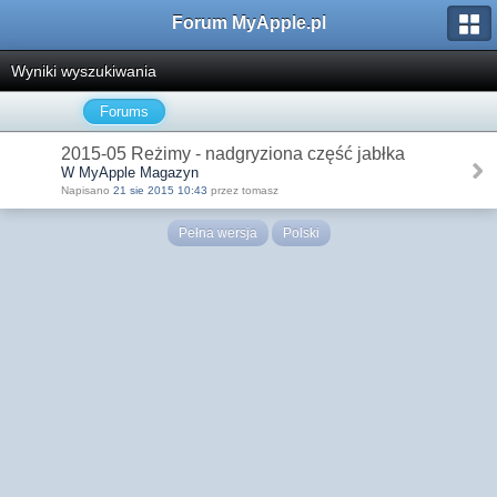
Forum MyApple.pl
Wyniki wyszukiwania
Forums
2015-05 Reżimy - nadgryziona część jabłka
W MyApple Magazyn
Napisano
21 sie 2015 10:43
przez tomasz
Pełna wersja
Polski