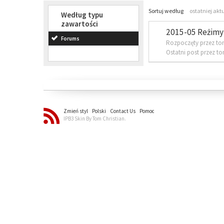
Sortuj według
ostatniej akt
Według typu
zawartości
2015-05 Reżimy 
Forums
Rozpoczęty przez to
Ostatni post przez t
Zmień styl
Polski
Contact Us
Pomoc
IPB3 Skin By Tom Christian.