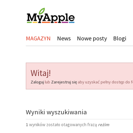
MAGAZYN
News
Nowe posty
Blogi
Witaj!
Zaloguj
lub
Zarejestruj się
aby uzyskać pełny dostęp do f
Wyniki wyszukiwania
1
wyników zostało otagowanych frazą
reżim