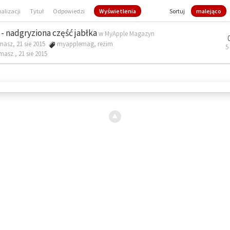
ualizacji
Tytuł
Odpowiedzi
Wyświetlenia
Sortuj
malejąco
- nadgryziona część jabłka
w
MyApple Magazyn
masz, 21 sie 2015
myapplemag
,
reżim
5
omasz ,
21 sie 2015