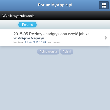
Forum MyApple.pl
Wyniki wyszukiwania
Forums
2015-05 Reżimy - nadgryziona część jabłka
W MyApple Magazyn
Napisano
21 sie 2015 10:43
przez tomasz
Pełna wersja
Polski