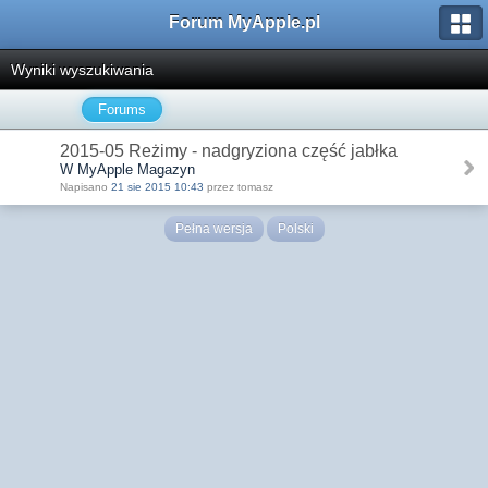
Forum MyApple.pl
Wyniki wyszukiwania
Forums
2015-05 Reżimy - nadgryziona część jabłka
W MyApple Magazyn
Napisano
21 sie 2015 10:43
przez tomasz
Pełna wersja
Polski