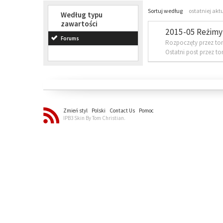
Sortuj według
ostatniej akt
Według typu
zawartości
2015-05 Reżimy 
Forums
Rozpoczęty przez to
Ostatni post przez t
Zmień styl
Polski
Contact Us
Pomoc
IPB3 Skin By Tom Christian.