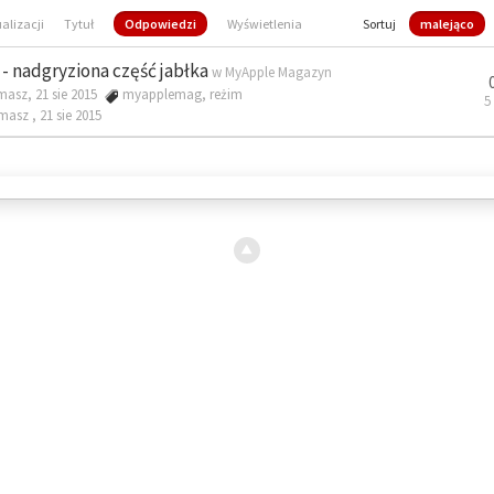
ualizacji
Tytuł
Odpowiedzi
Wyświetlenia
Sortuj
malejąco
- nadgryziona część jabłka
w
MyApple Magazyn
masz, 21 sie 2015
myapplemag
,
reżim
5
omasz ,
21 sie 2015