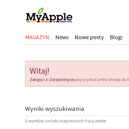
MAGAZYN
News
Nowe posty
Blogi
Witaj!
Zaloguj
lub
Zarejestruj się
aby uzyskać pełny dostęp do f
Wyniki wyszukiwania
1
wyników zostało otagowanych frazą
reżim