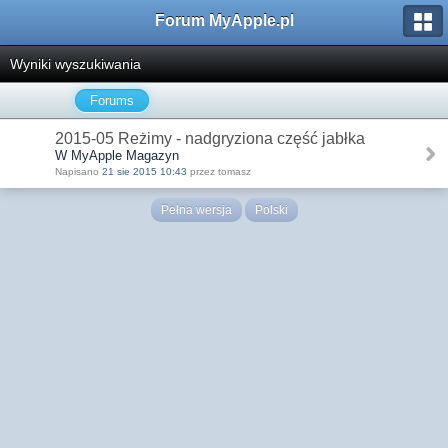
Forum MyApple.pl
Wyniki wyszukiwania
Forums
2015-05 Reżimy - nadgryziona część jabłka
W MyApple Magazyn
Napisano
21 sie 2015 10:43
przez tomasz
Pełna wersja
Polski