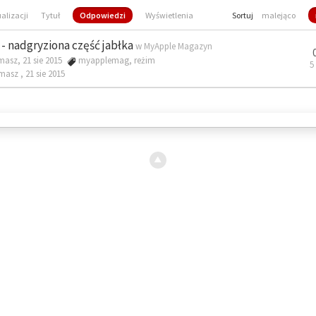
ualizacji
Tytuł
Odpowiedzi
Wyświetlenia
Sortuj
malejąco
- nadgryziona część jabłka
w
MyApple Magazyn
masz, 21 sie 2015
myapplemag
,
reżim
5
omasz ,
21 sie 2015