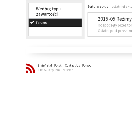
Sortuj według
ostatniej akt
Według typu
zawartości
2015-05 Reżimy 
Forums
Rozpoczęty przez to
Ostatni post przez t
Zmień styl
Polski
Contact Us
Pomoc
IPB3 Skin By Tom Christian.