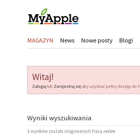
MAGAZYN
News
Nowe posty
Blogi
Witaj!
Zaloguj
lub
Zarejestruj się
aby uzyskać pełny dostęp do f
Wyniki wyszukiwania
1
wyników zostało otagowanych frazą
reżim