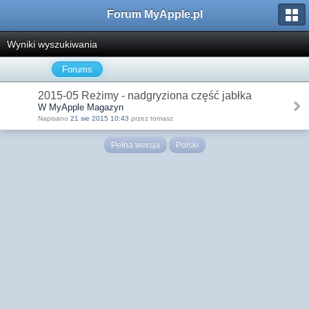
Forum MyApple.pl
Wyniki wyszukiwania
Forums
2015-05 Reżimy - nadgryziona część jabłka
W MyApple Magazyn
Napisano
21 sie 2015 10:43
przez tomasz
Pełna wersja
Polski