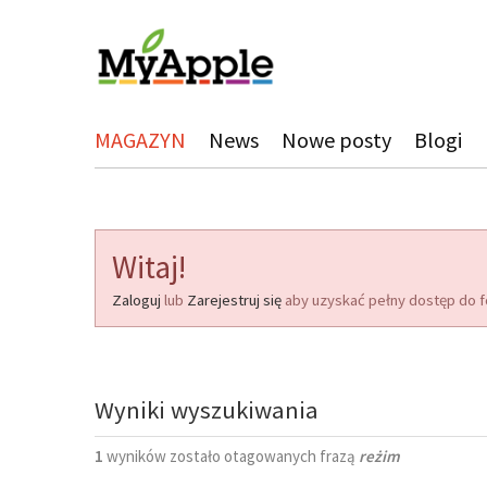
MAGAZYN
News
Nowe posty
Blogi
Witaj!
Zaloguj
lub
Zarejestruj się
aby uzyskać pełny dostęp do f
Wyniki wyszukiwania
1
wyników zostało otagowanych frazą
reżim