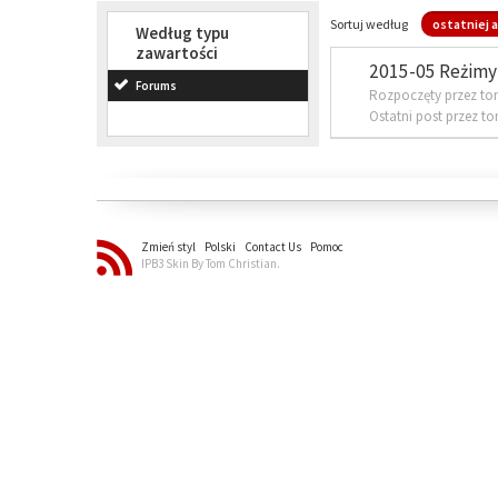
Sortuj według
ostatniej a
Według typu
zawartości
2015-05 Reżimy 
Forums
Rozpoczęty przez to
Ostatni post przez t
Zmień styl
Polski
Contact Us
Pomoc
IPB3 Skin By Tom Christian.