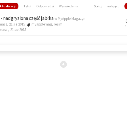
ktualizacji
Tytuł
Odpowiedzi
Wyświetlenia
Sortuj
malejąco
- nadgryziona część jabłka
w
MyApple Magazyn
masz, 21 sie 2015
myapplemag
,
reżim
5
omasz ,
21 sie 2015