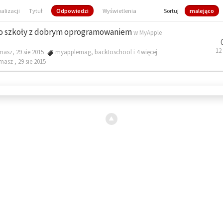
ualizacji
Tytuł
Odpowiedzi
Wyświetlenia
Sortuj
malejąco
o szkoły z dobrym oprogramowaniem
w
MyApple
12
masz, 29 sie 2015
myapplemag
,
backtoschool
i 4 więcej
omasz ,
29 sie 2015