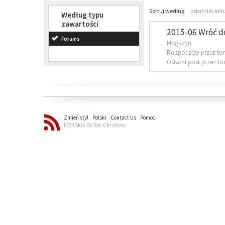
Sortuj według
ostatniej akt
Według typu
zawartości
2015-06 Wróć d
Forums
Magazyn
Rozpoczęty przez to
Ostatni post przez t
Zmień styl
Polski
Contact Us
Pomoc
IPB3 Skin By Tom Christian.