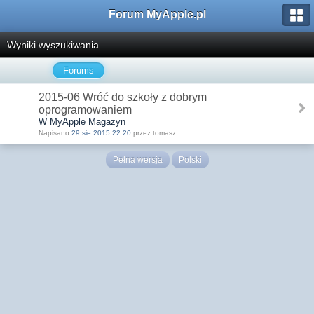
Forum MyApple.pl
Wyniki wyszukiwania
Forums
2015-06 Wróć do szkoły z dobrym
oprogramowaniem
W MyApple Magazyn
Napisano
29 sie 2015 22:20
przez tomasz
Pełna wersja
Polski