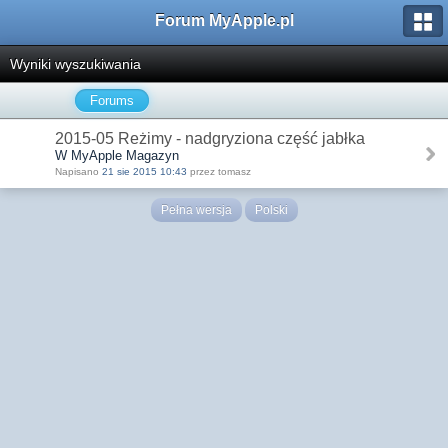
Forum MyApple.pl
Wyniki wyszukiwania
Forums
2015-05 Reżimy - nadgryziona część jabłka
W MyApple Magazyn
Napisano
21 sie 2015 10:43
przez tomasz
Pełna wersja
Polski