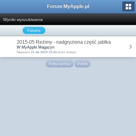
Forum MyApple.pl
Wyniki wyszukiwania
Forums
2015-05 Reżimy - nadgryziona część jabłka
W MyApple Magazyn
Napisano
21 sie 2015 10:43
przez tomasz
Pełna wersja
Polski