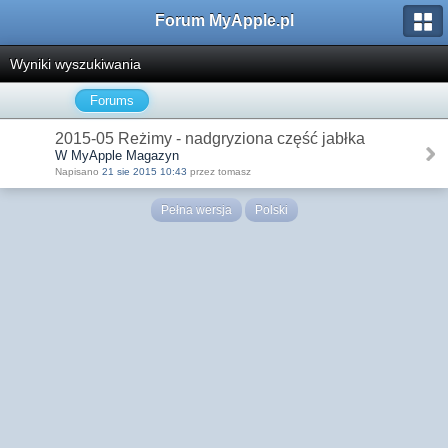
Forum MyApple.pl
Wyniki wyszukiwania
Forums
2015-05 Reżimy - nadgryziona część jabłka
W MyApple Magazyn
Napisano
21 sie 2015 10:43
przez tomasz
Pełna wersja
Polski