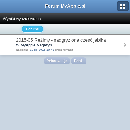
Forum MyApple.pl
Wyniki wyszukiwania
Forums
2015-05 Reżimy - nadgryziona część jabłka
W MyApple Magazyn
Napisano
21 sie 2015 10:43
przez tomasz
Pełna wersja
Polski