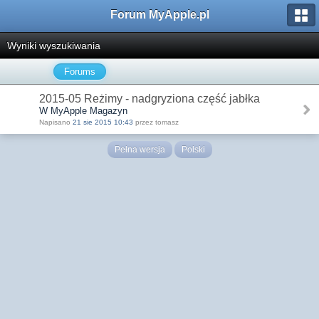
Forum MyApple.pl
Wyniki wyszukiwania
Forums
2015-05 Reżimy - nadgryziona część jabłka
W MyApple Magazyn
Napisano
21 sie 2015 10:43
przez tomasz
Pełna wersja
Polski