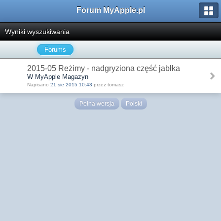
Forum MyApple.pl
Wyniki wyszukiwania
Forums
2015-05 Reżimy - nadgryziona część jabłka
W MyApple Magazyn
Napisano
21 sie 2015 10:43
przez tomasz
Pełna wersja
Polski