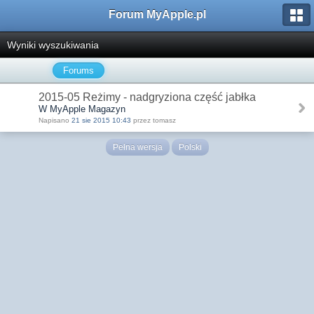
Forum MyApple.pl
Wyniki wyszukiwania
Forums
2015-05 Reżimy - nadgryziona część jabłka
W MyApple Magazyn
Napisano
21 sie 2015 10:43
przez tomasz
Pełna wersja
Polski