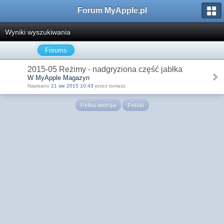
Forum MyApple.pl
Wyniki wyszukiwania
Forums
2015-05 Reżimy - nadgryziona część jabłka
W MyApple Magazyn
Napisano
21 sie 2015 10:43
przez tomasz
Pełna wersja
Polski