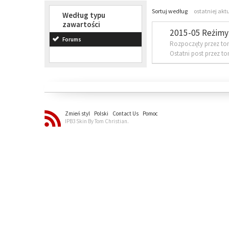
Sortuj według
ostatniej akt
Według typu
zawartości
2015-05 Reżimy 
Forums
Rozpoczęty przez to
Ostatni post przez t
Zmień styl
Polski
Contact Us
Pomoc
IPB3 Skin By Tom Christian.