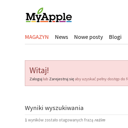
MAGAZYN
News
Nowe posty
Blogi
Witaj!
Zaloguj
lub
Zarejestruj się
aby uzyskać pełny dostęp do f
Wyniki wyszukiwania
1
wyników zostało otagowanych frazą
reżim