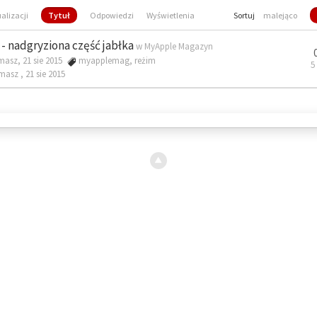
ualizacji
Tytuł
Odpowiedzi
Wyświetlenia
Sortuj
malejąco
- nadgryziona część jabłka
w
MyApple Magazyn
masz, 21 sie 2015
myapplemag
,
reżim
5
omasz ,
21 sie 2015