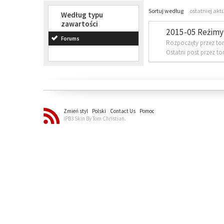
Sortuj według
ostatniej akt
Według typu
zawartości
2015-05 Reżimy 
Forums
Rozpoczęty przez to
Ostatni post przez t
Zmień styl
Polski
Contact Us
Pomoc
IPB3 Skin By Tom Christian.