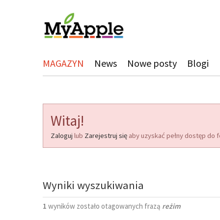
MAGAZYN
News
Nowe posty
Blogi
Witaj!
Zaloguj
lub
Zarejestruj się
aby uzyskać pełny dostęp do f
Wyniki wyszukiwania
1
wyników zostało otagowanych frazą
reżim