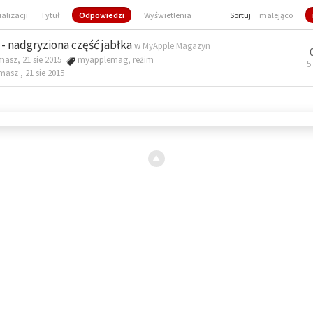
ualizacji
Tytuł
Odpowiedzi
Wyświetlenia
Sortuj
malejąco
- nadgryziona część jabłka
w
MyApple Magazyn
masz, 21 sie 2015
myapplemag
,
reżim
5
omasz ,
21 sie 2015