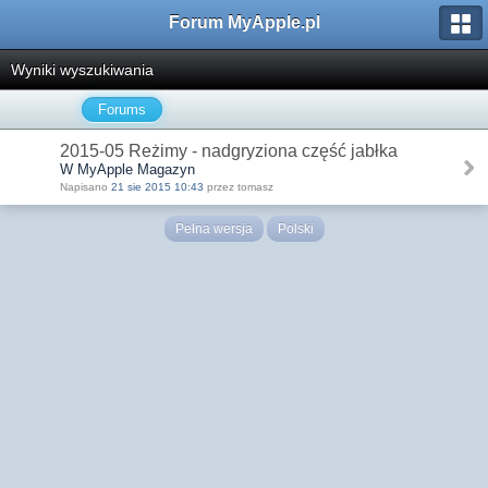
Forum MyApple.pl
Wyniki wyszukiwania
Forums
2015-05 Reżimy - nadgryziona część jabłka
W MyApple Magazyn
Napisano
21 sie 2015 10:43
przez tomasz
Pełna wersja
Polski