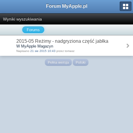
Forum MyApple.pl
Wyniki wyszukiwania
Forums
2015-05 Reżimy - nadgryziona część jabłka
W MyApple Magazyn
Napisano
21 sie 2015 10:43
przez tomasz
Pełna wersja
Polski