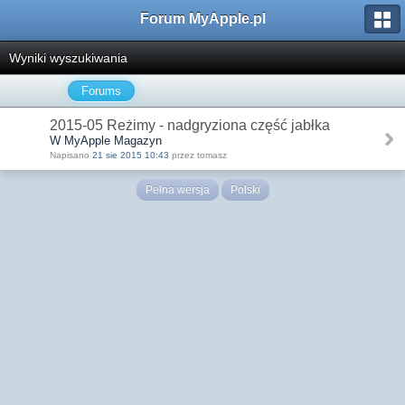
Forum MyApple.pl
Wyniki wyszukiwania
Forums
2015-05 Reżimy - nadgryziona część jabłka
W MyApple Magazyn
Napisano
21 sie 2015 10:43
przez tomasz
Pełna wersja
Polski