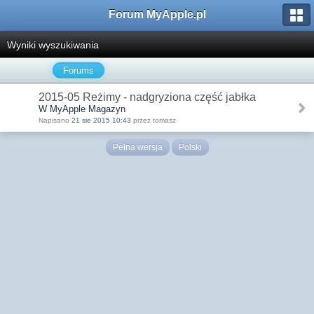
Forum MyApple.pl
Wyniki wyszukiwania
Forums
2015-05 Reżimy - nadgryziona część jabłka
W MyApple Magazyn
Napisano
21 sie 2015 10:43
przez tomasz
Pełna wersja
Polski