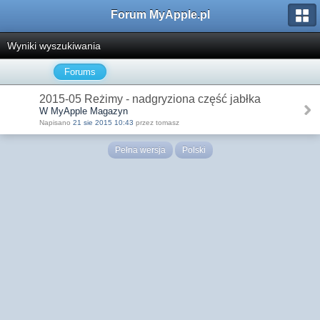
Forum MyApple.pl
Wyniki wyszukiwania
Forums
2015-05 Reżimy - nadgryziona część jabłka
W MyApple Magazyn
Napisano
21 sie 2015 10:43
przez tomasz
Pełna wersja
Polski