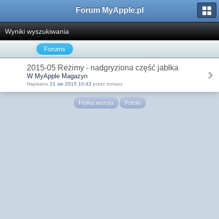
Forum MyApple.pl
Wyniki wyszukiwania
Forums
2015-05 Reżimy - nadgryziona część jabłka
W MyApple Magazyn
Napisano
21 sie 2015 10:43
przez tomasz
Pełna wersja
Polski