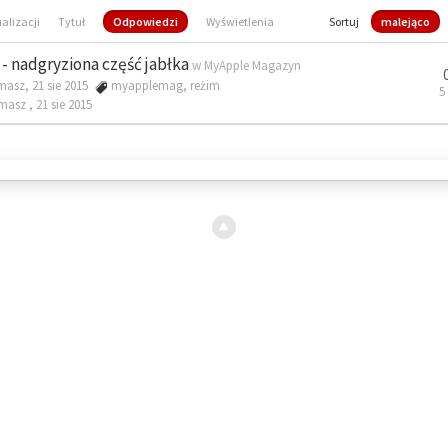
ualizacji
Tytuł
Odpowiedzi
Wyświetlenia
Sortuj
malejąco
- nadgryziona część jabłka
w
MyApple Magazyn
masz, 21 sie 2015
myapplemag
,
reżim
5
omasz ,
21 sie 2015