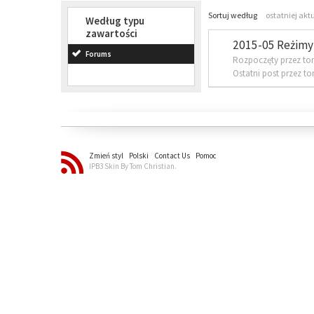
Sortuj według
ostatniej akt
Według typu
zawartości
2015-05 Reżimy 
Forums
Rozpoczęty przez to
Ostatni post przez t
Zmień styl
Polski
Contact Us
Pomoc
IPB3 Skin By Tom Christian.