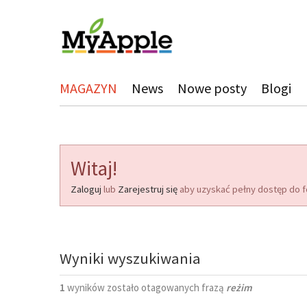
MAGAZYN
News
Nowe posty
Blogi
Witaj!
Zaloguj
lub
Zarejestruj się
aby uzyskać pełny dostęp do f
Wyniki wyszukiwania
1
wyników zostało otagowanych frazą
reżim