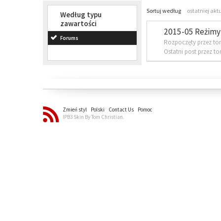
Sortuj według
ostatniej akt
Według typu
zawartości
2015-05 Reżimy 
Forums
Rozpoczęty przez to
Ostatni post przez t
Zmień styl
Polski
Contact Us
Pomoc
IPB3 Skin By Tom Christian.