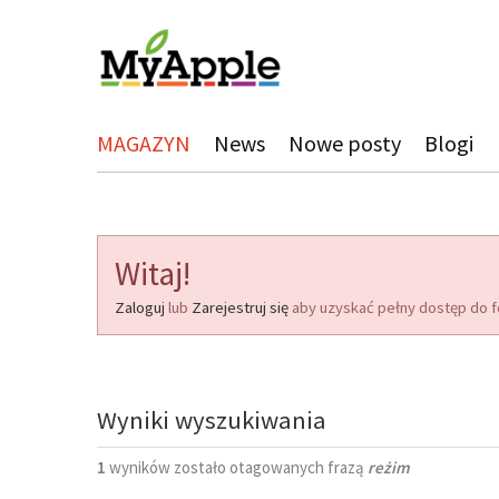
MAGAZYN
News
Nowe posty
Blogi
Witaj!
Zaloguj
lub
Zarejestruj się
aby uzyskać pełny dostęp do f
Wyniki wyszukiwania
1
wyników zostało otagowanych frazą
reżim