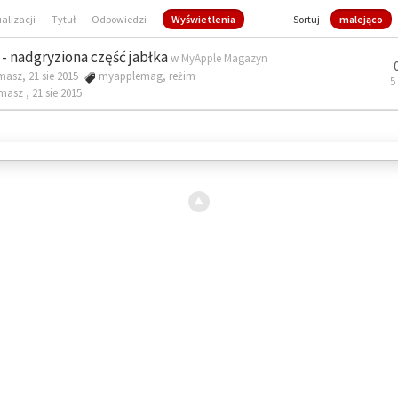
ualizacji
Tytuł
Odpowiedzi
Wyświetlenia
Sortuj
malejąco
- nadgryziona część jabłka
w
MyApple Magazyn
masz, 21 sie 2015
myapplemag
,
reżim
5
omasz ,
21 sie 2015