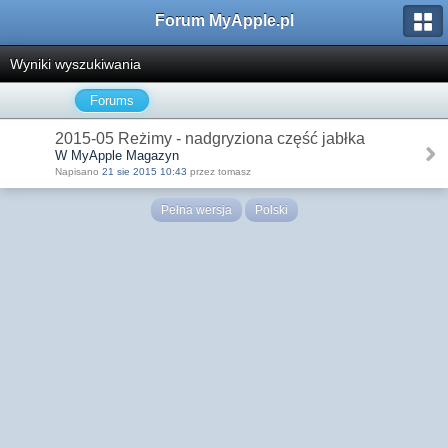
Forum MyApple.pl
Wyniki wyszukiwania
Forums
2015-05 Reżimy - nadgryziona część jabłka
W MyApple Magazyn
Napisano
21 sie 2015 10:43
przez tomasz
Pełna wersja
Polski