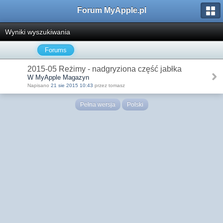
Forum MyApple.pl
Wyniki wyszukiwania
Forums
2015-05 Reżimy - nadgryziona część jabłka
W MyApple Magazyn
Napisano
21 sie 2015 10:43
przez tomasz
Pełna wersja
Polski