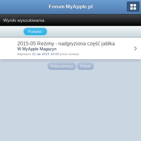
Forum MyApple.pl
Wyniki wyszukiwania
Forums
2015-05 Reżimy - nadgryziona część jabłka
W MyApple Magazyn
Napisano
21 sie 2015 10:43
przez tomasz
Pełna wersja
Polski