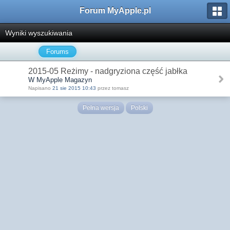
Forum MyApple.pl
Wyniki wyszukiwania
Forums
2015-05 Reżimy - nadgryziona część jabłka
W MyApple Magazyn
Napisano
21 sie 2015 10:43
przez tomasz
Pełna wersja
Polski