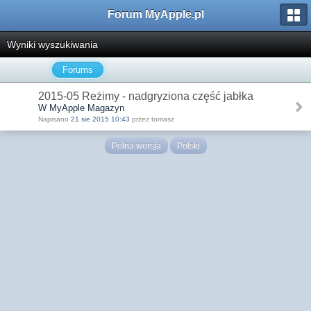
Forum MyApple.pl
Wyniki wyszukiwania
Forums
2015-05 Reżimy - nadgryziona część jabłka
W MyApple Magazyn
Napisano
21 sie 2015 10:43
przez tomasz
Pełna wersja
Polski