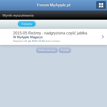
Forum MyApple.pl
Wyniki wyszukiwania
Forums
2015-05 Reżimy - nadgryziona część jabłka
W MyApple Magazyn
Napisano
21 sie 2015 10:43
przez tomasz
Pełna wersja
Polski