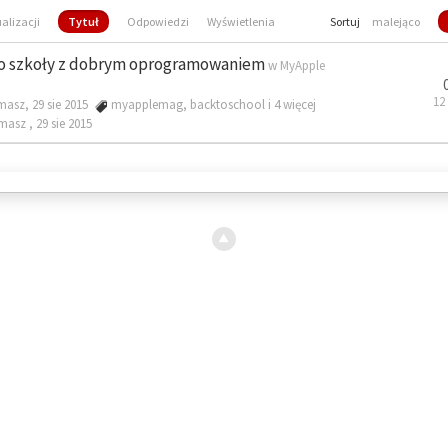
ualizacji
Tytuł
Odpowiedzi
Wyświetlenia
Sortuj
malejąco
o szkoły z dobrym oprogramowaniem
w
MyApple
12
masz, 29 sie 2015
myapplemag
,
backtoschool
i 4 więcej
omasz ,
29 sie 2015