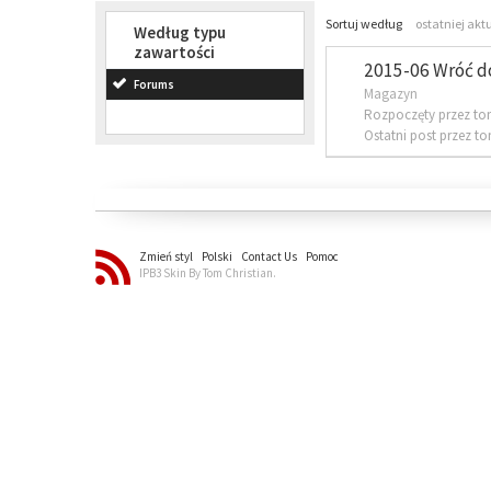
Sortuj według
ostatniej akt
Według typu
zawartości
2015-06 Wróć d
Forums
Magazyn
Rozpoczęty przez to
Ostatni post przez t
Zmień styl
Polski
Contact Us
Pomoc
IPB3 Skin By Tom Christian.