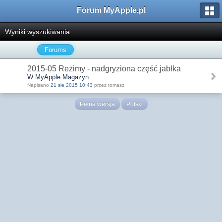
Forum MyApple.pl
Wyniki wyszukiwania
Forums
2015-05 Reżimy - nadgryziona część jabłka
W MyApple Magazyn
Napisano
21 sie 2015 10:43
przez tomasz
Pełna wersja
Polski