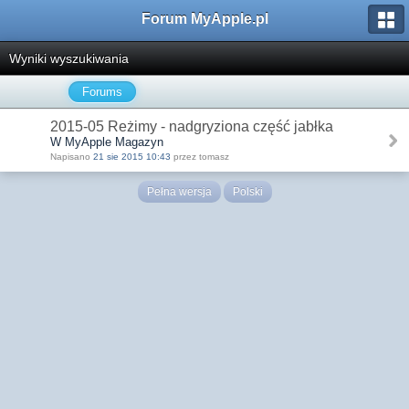
Forum MyApple.pl
Wyniki wyszukiwania
Forums
2015-05 Reżimy - nadgryziona część jabłka
W MyApple Magazyn
Napisano
21 sie 2015 10:43
przez tomasz
Pełna wersja
Polski