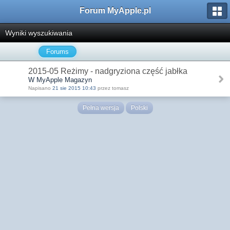
Forum MyApple.pl
Wyniki wyszukiwania
Forums
2015-05 Reżimy - nadgryziona część jabłka
W MyApple Magazyn
Napisano
21 sie 2015 10:43
przez tomasz
Pełna wersja
Polski