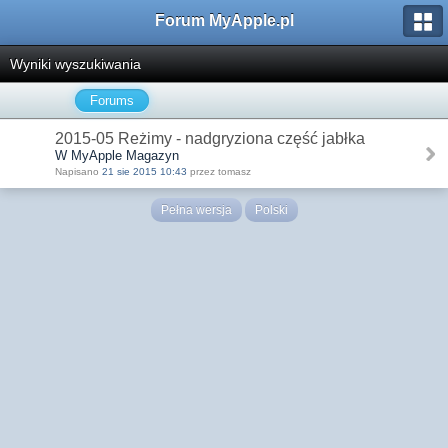
Forum MyApple.pl
Wyniki wyszukiwania
Forums
2015-05 Reżimy - nadgryziona część jabłka
W MyApple Magazyn
Napisano
21 sie 2015 10:43
przez tomasz
Pełna wersja
Polski