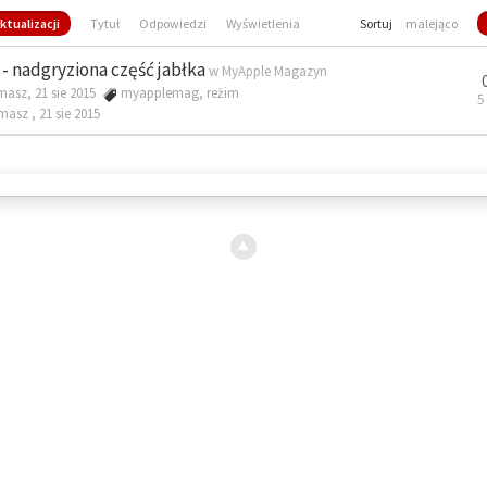
ktualizacji
Tytuł
Odpowiedzi
Wyświetlenia
Sortuj
malejąco
- nadgryziona część jabłka
w
MyApple Magazyn
masz, 21 sie 2015
myapplemag
,
reżim
5
omasz ,
21 sie 2015