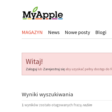
MAGAZYN
News
Nowe posty
Blogi
Witaj!
Zaloguj
lub
Zarejestruj się
aby uzyskać pełny dostęp do f
Wyniki wyszukiwania
1
wyników zostało otagowanych frazą
reżim