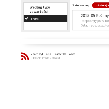
Sortuj według
ostatniej a
Według typu
zawartości
2015-05 Reżimy 
Forums
Rozpoczęty przez to
Ostatni post przez t
Zmień styl
Polski
Contact Us
Pomoc
IPB3 Skin By Tom Christian.