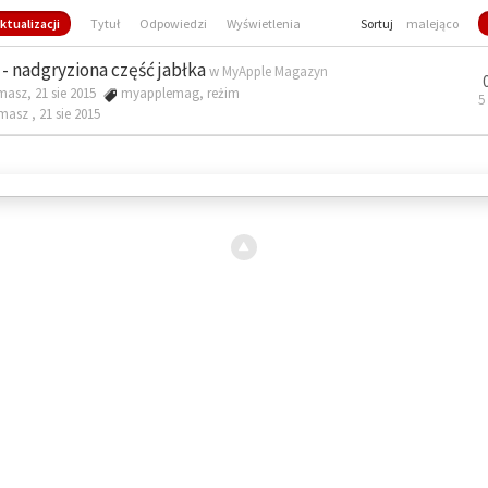
ktualizacji
Tytuł
Odpowiedzi
Wyświetlenia
Sortuj
malejąco
- nadgryziona część jabłka
w
MyApple Magazyn
masz, 21 sie 2015
myapplemag
,
reżim
5
omasz ,
21 sie 2015