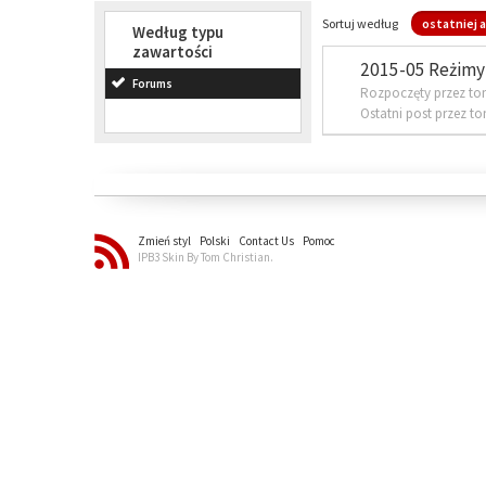
Sortuj według
ostatniej a
Według typu
zawartości
2015-05 Reżimy 
Forums
Rozpoczęty przez to
Ostatni post przez t
Zmień styl
Polski
Contact Us
Pomoc
IPB3 Skin By Tom Christian.