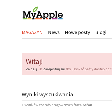
MAGAZYN
News
Nowe posty
Blogi
Witaj!
Zaloguj
lub
Zarejestruj się
aby uzyskać pełny dostęp do f
Wyniki wyszukiwania
1
wyników zostało otagowanych frazą
reżim