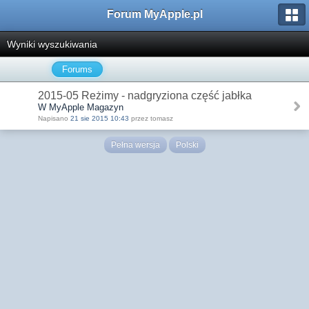
Forum MyApple.pl
Wyniki wyszukiwania
Forums
2015-05 Reżimy - nadgryziona część jabłka
W MyApple Magazyn
Napisano
21 sie 2015 10:43
przez tomasz
Pełna wersja
Polski