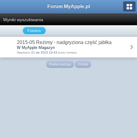
Forum MyApple.pl
Wyniki wyszukiwania
Forums
2015-05 Reżimy - nadgryziona część jabłka
W MyApple Magazyn
Napisano
21 sie 2015 10:43
przez tomasz
Pełna wersja
Polski