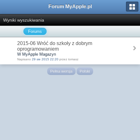
Forum MyApple.pl
Wyniki wyszukiwania
Forums
2015-06 Wróć do szkoły z dobrym
oprogramowaniem
W MyApple Magazyn
Napisano
29 sie 2015 22:20
przez tomasz
Pełna wersja
Polski